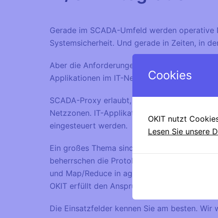
Gerade im SCADA-Umfeld werden operative Net
Systemsicherheit. Und gerade in Zeiten, in de
Aber die Anforderungen wachsen: Die in den
Cookies
Applikationen im IT-Netz benötigt. Entschei
SCADA-Proxy erlaubt, etwa wie der HTTP-Pro
Netzzonen. IT-Applikationen erhalten Echtzei
OKIT nutzt Cookies
eingesteuert werden.
Lesen Sie unsere 
Ein großes Thema sind auch die unterschiedlic
beherrschen die Protokolle vom Feld bis ins
und Map/Reduce in aggregierte Key-Performan
OKIT erfüllt den Anspruch an Agilität ohne E
Die Einsatzfelder kennen Sie am besten. Wir 