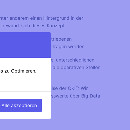
ter anderem einen Hintergrund in der
n, bewährt sich dieses Konzept.
in den vom Business getriebenen
en in die operative übertragen werden.
lte Verbindung von zwei unterschiedlichen
-Applikation können in die operativen Stellen
s zu Optimieren.
ie ausgezeichnete Expertise der OKIT: Wir
 in Excel-Dokumente, Messwerte über Big Data
, …
Alle akzeptieren