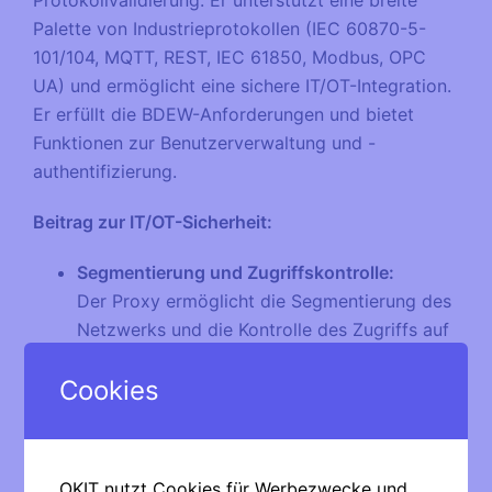
Protokollvalidierung. Er unterstützt eine breite
Palette von Industrieprotokollen (IEC 60870-5-
101/104, MQTT, REST, IEC 61850, Modbus, OPC
UA) und ermöglicht eine sichere IT/OT-Integration.
Er erfüllt die BDEW-Anforderungen und bietet
Funktionen zur Benutzerverwaltung und -
authentifizierung.
Beitrag zur IT/OT-Sicherheit:
Segmentierung und Zugriffskontrolle:
Der Proxy ermöglicht die Segmentierung des
Netzwerks und die Kontrolle des Zugriffs auf
kritische OT-Systeme. Dies minimiert die
Cookies
laterale Bewegung von Angreifern, die über
kompromittierte IT-Systeme in das OT-
Netzwerk eindringen könnten.
Protokollvalidierung und DPI:
OKIT nutzt Cookies für Werbezwecke und