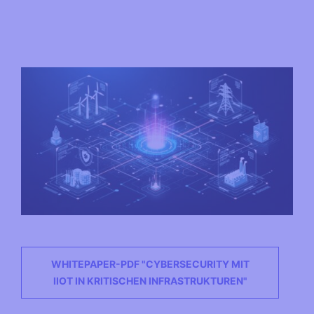
WHITEPAPER-PDF "CYBERSECURITY MIT
IIOT IN KRITISCHEN INFRASTRUKTUREN"